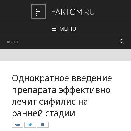
МЕНЮ
Политика
Общество
Наука и техника
Однократное введение
Авто
препарата эффективно
Происшествия
лечит сифилис на
Редакция
ранней стадии