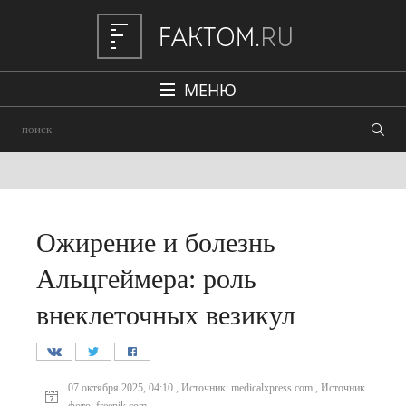
МЕНЮ
Политика
Общество
Наука и техника
Авто
Ожирение и болезнь
Происшествия
Альцгеймера: роль
Редакция
внеклеточных везикул
07 октября 2025, 04:10 , Источник: medicalxpress.com , Источник