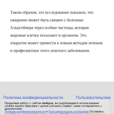
Таким образом, это исследование показало, что
ожирение может быть связано с болезнью
Альцгеймера через особые частицы, которые
жировые клетки посылают в организм. Это
открытие может привести к новым методам лечения
и профилактики этого опасного заболевания.
Политика конфиденциальности
Пользовательское
соглашение
Продолжая работу с сайтом
vevby.ru
, вы подтверждаете использование
cookies вашего браузера с целью улучшить сервис, также соглашаетесь с
© 2015-2026 Сетевое издание «Фактом». Зарегистрировано в
документами:
Политика конфиденциальности
и
Пользовательское соглашение
Оставаясь
Федеральной службе по надзору в сфере связи, информационных