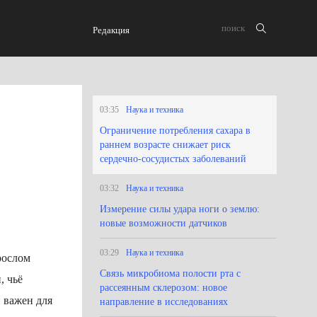
Редакция
03:35
Наука и техника
Ограничение потребления сахара в
раннем возрасте снижает риск
сердечно-сосудистых заболеваний
03:32
Наука и техника
Измерение силы удара ноги о землю:
новые возможности датчиков
03:29
Наука и техника
рослом
Связь микробиома полости рта с
, чьё
рассеянным склерозом: новое
и важен для
направление в исследованиях