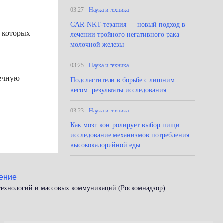
03:27
Наука и техника
CAR-NKT-терапия — новый подход в
з которых
лечении тройного негативного рака
молочной железы
03:25
Наука и техника
дечную
Подсластители в борьбе с лишним
весом: результаты исследования
03:23
Наука и техника
Как мозг контролирует выбор пищи:
исследование механизмов потребления
высококалорийной еды
ение
 технологий и массовых коммуникаций (Роскомнадзор).