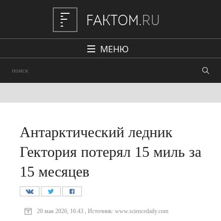
МЕНЮ
Политика
Общество
Наука и техника
Авто
Антарктический ледник
Происшествия
Гектория потерял 15 миль за
Редакция
15 месяцев
20 мая 2026, 16:43 , Источник: www.sciencedaily.com