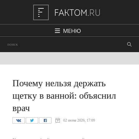
МЕНЮ
Политика
Общество
Наука и техника
Авто
Почему нельзя держать
Происшествия
щетку в ванной: объяснил
Редакция
врач
02 июня 2026, 17:09