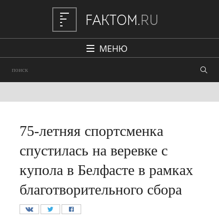
МЕНЮ
Политика
Общество
Наука и техника
Авто
75-летняя спортсменка
Происшествия
спустилась на веревке с
Редакция
купола в Белфасте в рамках
благотворительного сбора