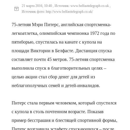
21 марта 2016, 10:40 , Источник: www.belfasttelegraph.co.uk ,
Источник фото: http://www.belfasttelegraph.co.uk/
75-летняя Мэри Питерс, английская спортсменка-
легкоатлетка, олимпийская чемпионка 1972 года по
пятиборью, спустилась на канате с купола на
площади Виктории в Белфасте. Дистанция спуска
составляет почти 45 метров. 75-летняя спортсменка
выполнила спуск в благотворительных целях –
целью акции стал сбор денег для детей из
неблагополучных семей и детей-инвалидов.
Питерс стала первым человеком, который спустился
с купола в столь почтенном возрасте. Показав
пример бесстрашия и блестящей спортивной формы,
Питерс возглавила эстафету спускающихся – после