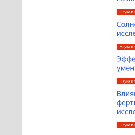
Наука и 
Солн
иссл
Наука и 
Эффе
умен
Наука и 
Влия
ферт
иссл
Наука и 