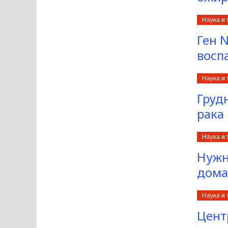
Наука и 
Ген 
восп
Наука и 
Груд
рака
Наука и 
Нужн
дома
Наука и 
Цент