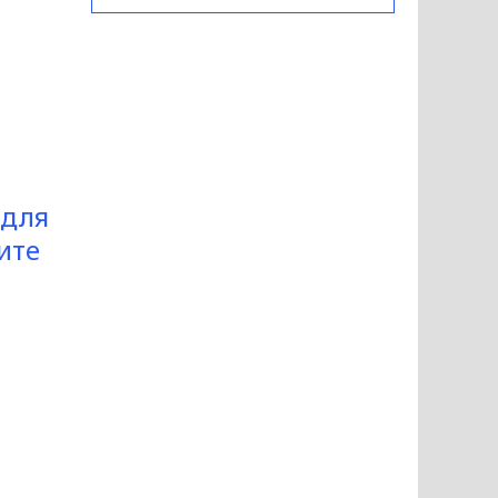
 для
ите