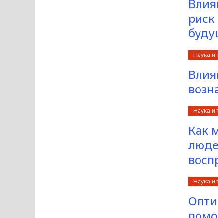
Влия
риск
буд
Наука и 
Влия
возн
Наука и 
Как 
люде
восп
Наука и 
Опти
помо