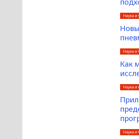
подх
Наука и 
Новы
пнев
Наука и 
Как 
иссл
Наука и 
Прил
пред
прог
Наука и 