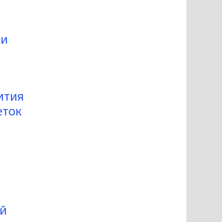
ии
ития
еток
ый