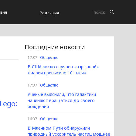
вия
Редакция
Последние новости
17:37
Общество
В США число случаев «взрывной»
диареи превысило 10 тысяч
17:37
Общество
Ученые выяснили, что галактики
начинают вращаться до своего
Lego:
рождения
16:37
Общество
В Млечном Пути обнаружили
природный ускоритель частиц мощнее