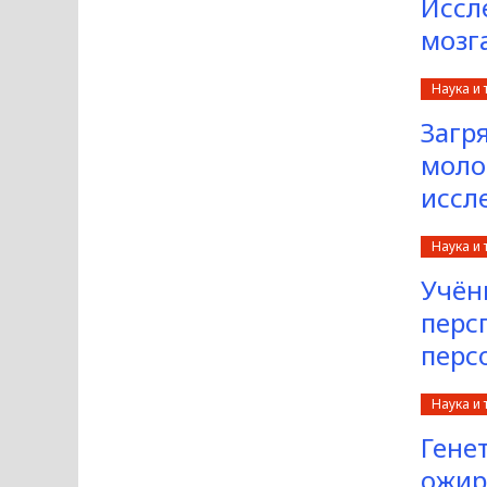
Иссл
мозг
Наука и 
Загр
моло
иссл
Наука и 
Учён
перс
перс
Наука и 
Гене
ожир