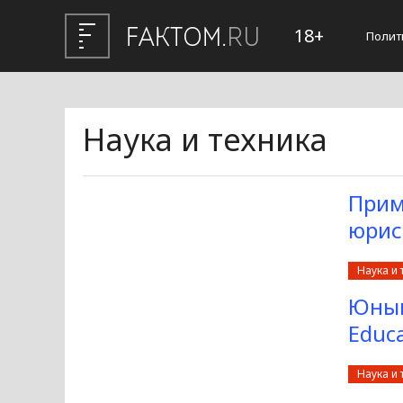
18+
Полит
Наука и техника
Прим
юрис
Наука и 
Юный
Educa
Наука и 