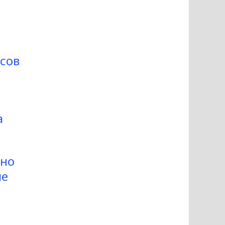
сов
а
вно
ые