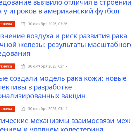
едование выявило отличия в строени
а у игроков в американский футбол
техника
30 октября 2025, 03:26
язнение воздуха и риск развития рака
чной железы: результаты масштабног
едования
техника
30 октября 2025, 03:17
ые создали модель рака кожи: новые
пективы в разработке
онализированных вакцин
техника
30 октября 2025, 03:14
тические механизмы взаимосвязи ме
ением и уровнем холестерина