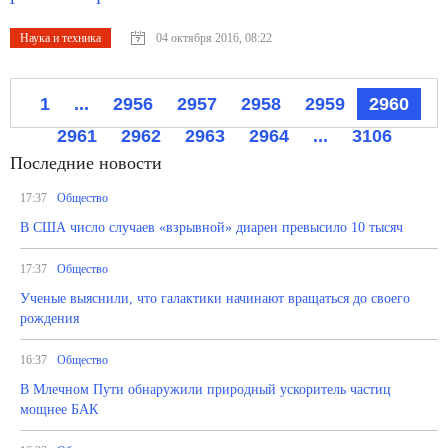
Наука и техника
04 октября 2016, 08:22
1
...
2956
2957
2958
2959
2960
2961
2962
2963
2964
...
3106
Последние новости
17:37
Общество
В США число случаев «взрывной» диареи превысило 10 тысяч
17:37
Общество
Ученые выяснили, что галактики начинают вращаться до своего
рождения
16:37
Общество
В Млечном Пути обнаружили природный ускоритель частиц
мощнее БАК