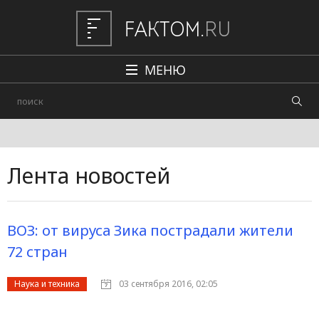
МЕНЮ
Политика
Общество
Наука и техника
Лента новостей
Авто
Происшествия
ВОЗ: от вируса Зика пострадали жители
Редакция
72 стран
Наука и техника
03 сентября 2016, 02:05