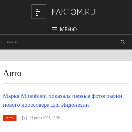
МЕНЮ
Политика
Общество
Наука и техника
Авто
Авто
Происшествия
Марка Mitsubishi показала первые фотографии
Редакция
нового кроссовера для Индонезии
Авто
31 июля 2023, 13:59