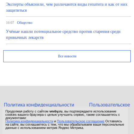
Эксперты объяснили, чем различаются виды гепатита и как от них
защититься
16:07
Общество
Учёные нашли потенциальное средство против старения среди
привычных лекарств
Все новости
Политика конфиденциальности
Пользовательское
соглашение
Продолжая работу с сайтом
vevby.ru
, вы подтверждаете использование
cookies вашего браузера с целью улучшить сервис, также соглашаетесь с
© 2015-2026 Сетевое издание «Фактом». Зарегистрировано в
документами:
Политика конфиденциальности
и
Пользовательское соглашение
Оставаясь
Федеральной службе по надзору в сфере связи, информационных
на сайте, вы соглашаетесь с тем, что мы обрабатываем ваши персональные
технологий и массовых коммуникаций (Роскомнадзор).
данные с использованием метрик Яндекс Метрика.
Реестровая запись ЭЛ No ФС 77 - 67652 от 10.11.2016.