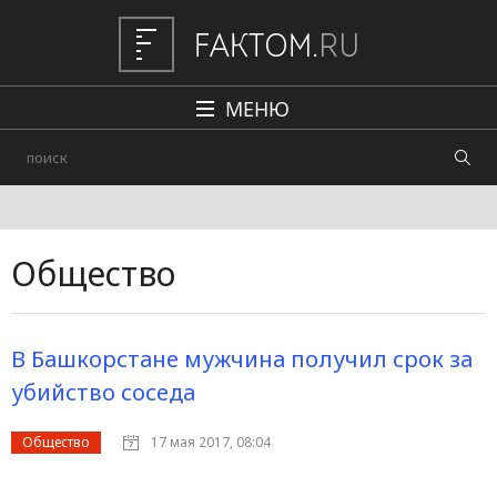
МЕНЮ
Политика
Общество
Наука и техника
Общество
Авто
Происшествия
В Башкорстане мужчина получил срок за
Редакция
убийство соседа
Общество
17 мая 2017, 08:04