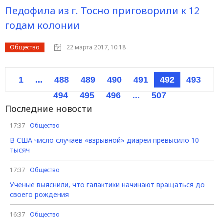
Педофила из г. Тосно приговорили к 12
годам колонии
Общество
22 марта 2017, 10:18
1
...
488
489
490
491
492
493
494
495
496
...
507
Последние новости
17:37
Общество
В США число случаев «взрывной» диареи превысило 10
тысяч
17:37
Общество
Ученые выяснили, что галактики начинают вращаться до
своего рождения
16:37
Общество